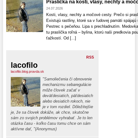
Praslička na kosti, vlasy, nechty a moč
24.07.2026
Kosti, vlasy, nechty a močové cesty. Prečo si prasl
Existujú rastliny, ktoré sa v ľudovej pamäti spája
Pestrec s pečeňou. Lipa s prechladnutím. Medovk
tu praslička roľná – bylina, ktorú naši predkovia po
ťažkostí. Od [...]
RSS
lacofilo
lacofilo.blog.pravda.sk
"Samoliečenia či obnovenie
mechanizmu sebaregulácie
môže človek začať v
deväťdesiatich, päťdesiatich
alebo desiatich rokoch, nie
je v tom rozdiel. Dôležitejšie
je, že sa človek dokáže, ak chce, skutočne
sám zo svojich problémov vyhrabať. Je to len
otázka času - koľko času tomu chce on sám
aktívne dať, "(Anonymus)