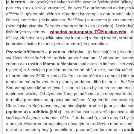
je inertná
– vo vysokých dávkach môže vyvolať fyziologické účinky (
poruchy zraku, koliky, vracanie), čo svedčí o prítomnosti aktívnych
officinalis
uplatnenie nielen v západnej fytoterapii a naturopatii, ale 
čínskej medicíne (biela pivonka,
Bai Shao
) a dokonca je zaznamen
(himalájska pivonka
Paeonia emodi
známá ako Udsalap). Nasledujú
liečebných systémov –
západná naturopatia, TČM a ajurvéda
– de
účinky, zloženie a využitie pivonky lekárskej v danej tradícii, vrátan
kontraindikácií a historických aj moderných poznatkov.
Paeonia officinalis
– pivonka lekárska
– je fascinujúcim príkladom
využívali rôzne liečebné tradície naprieč svetom. V západnej humor
známa ako rastlina
Marsu a Mesiaca
: spájala sa s liečbou “nervov
hystérie) a ženských problémov (uterinné obštrukcie, menštruačné ť
už pred takmer 2000 rokmi a Galén ju odporúčal ako amulet i liek na
medicíne má príbuzný druh pivonky podobne dlhú históriu –
Bai Sh
Shennongovom kánone (cca 1. stor. n.l.) ako bylina na prelomenie st
doplnenie vitality. Od dynastie Tang po súčasnosť je neodmysliteľ
formulí a predpisov na upokojenie pečene. V ajurvéde síce pivonka 
Charakovej a Sušrutovej éry, no himalájske tradície ju prijali ako ce
(epilepsiu)
a
udhārta (kŕče)
– staré sanskritské verše ju chvália 
vināśayati ākṣepa, unmada, śūla…”
, teda suchú, ostrú a teplú bylin
a bolesti. Moderná farmakológia dáva týmto tradičným múdrostiam z
unikátne monoterpény (paeoniflorín, paeonol) zodpovedné za
anti