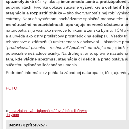
spazmolytické
účinky, ako aj
imunomodulačné a protizápalové
v
autoimunitách. Pivonka dokáže súčasne
vyživiť krv a ochladiť h
stagnáciu a rozpustiť zhluky
– táto dvojtvárnosť z nej robí výni
extrémy. Naprieč systémami nachádzame spoločné menovatele:
ut
menštruačné nepravidelnosti, upokojuje nervovú sústavu a pr
naturopatia si ju váži ako nervové tonikum a ženskú bylinu, TČM ak
a ajurvéda ako ostrý protikŕčový prostriedok na epilepsiu. Všetky tri
tehotenstve a zdôrazňujú umiernenosť v dávkovaní – historické pra
“predávkovať pivonku – rozhnevať Apolóna”
, narážajúc na jej bož
potenciálne nežiaduce účinky. Na druhej strane, správne nasaden
tam, kde vládne spazmus, stagnácia či deficit
, a preto ostáva aj
súčasťou bylinného liečebného umenia.
Podrobné informácie z pohľadu západnej naturopatie, tčm, ajurvédy
FOTO
«
Ľalia zlatohlavá – tajomná kráľovná hôr s liečivým
dotykom
Debata ( 0 príspevkov )