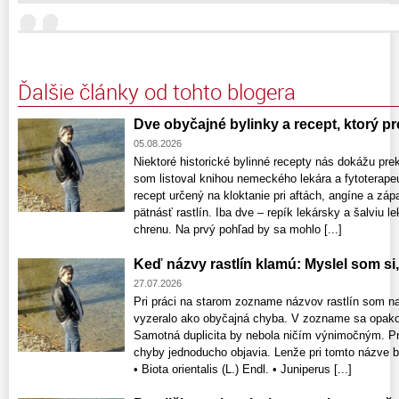
Ďalšie články od tohto blogera
Dve obyčajné bylinky a recept, ktorý pr
05.08.2026
Niektoré historické bylinné recepty nás dokážu pr
som listoval knihou nemeckého lekára a fytoterap
recept určený na kloktanie pri aftách, angíne a záp
pätnásť rastlín. Iba dve – repík lekársky a šalviu l
chrenu. Na prvý pohľad by sa mohlo [...]
Keď názvy rastlín klamú: Myslel som s
27.07.2026
Pri práci na starom zozname názvov rastlín som na
vyzeralo ako obyčajná chyba. V zozname sa opako
Samotná duplicita by nebola ničím výnimočným. P
chyby jednoducho objavia. Lenže pri tomto názve b
• Biota orientalis (L.) Endl. • Juniperus [...]