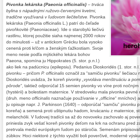
Pivonka lekárska (Paeonia officinalis)
– trváca
bylina s nápadnými ružovo-červenými kvetmi,
tradične využívaná v ľudovom liečiteľstve.
Pivonka
lekárska (Paeonia officinalis L.) patrí do čeľade
pivoňkovité (Paeoniaceae). Ide o starobylú liečivú
rastlinu, ktorej použitie siaha najmenej 2000 rokov
do minulosti – už v antickom Grécku bola vysoko
cenená proti kŕčom a ženským ťažkostiam. Svoje
meno nesie podľa mýtického lekára bohov
Paeona, spomína ju Hippokrates (5. stor. p.n.l.)
ako liek na padúcnicu (epilepsiu). Pedanius Dioskoridés (1. stor. n.l.
pivonku – pričom
P. officinalis
označil za “samičiu pivonku” liečiacu
Dioskoridés uvádza, že koreň pivonky
„vyvoláva menštruáciu a pom
pôrode“
, taktiež odporúčal 15 semien pivonky vo víne proti nočný
(hystérii) a bolestiam maternice. V stredoveku mala pivonka pevné 
(druh. meno
officinalis
naznačuje používanie v „officíne“ mníchov) a
ju opisuje napr. J. Parkinson (1640) – odporúčal “samčiu” pivonku p
koreňa) a semená proti uštipnutiu hadom, krvácaniu z maternice, s
melanchólii. V ľudovej tradícii sa až do novoveku zachovalo aj pove
priniesla zvyk vešať koreň pivonky deťom na krk na ochranu pred zá
pretrvala medzi európskym ľudom po stáročia. Semenám pripisovali
zúbkov. Hoci niektoré z týchto využití boli poverčivé, moderné výs