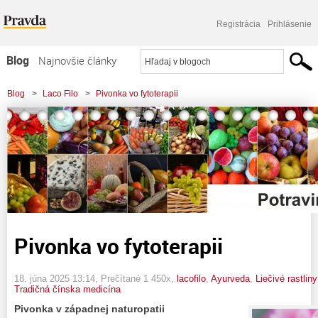
Registrácia
Prihlásenie
Blog
Najnovšie články
Najčítanejšie články
Blog
>
Laco Filo
>
Pivonka vo fytoterapii
Najkomentovanejšie články
Zoznam blogov
Komerčné blogy
Pivonka vo fytoterapii
18. júna 2025 13:14
, Prečítané 1 450x,
lacofilo
,
Ayurveda
,
Liečivé rastlin
Tradičná čínska medicína
Pivonka v západnej naturopatii