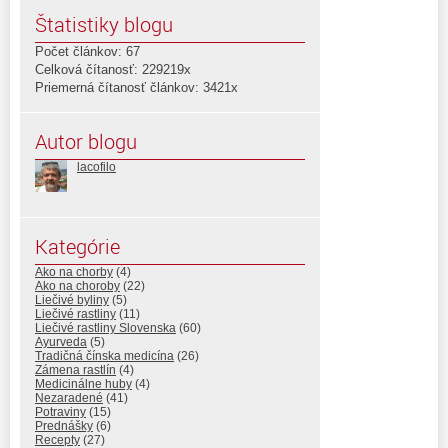
Štatistiky blogu
Počet článkov: 67
Celková čítanosť: 229219x
Priemerná čítanosť článkov: 3421x
Autor blogu
lacofilo
Kategórie
Ako na chorby
(4)
Ako na choroby
(22)
Liečivé byliny
(5)
Liečivé rastliny
(11)
Liečivé rastliny Slovenska
(60)
Ayurveda
(5)
Tradičná čínska medicína
(26)
Zámena rastlín
(4)
Medicinálne huby
(4)
Nezaradené
(41)
Potraviny
(15)
Prednášky
(6)
Recepty
(27)