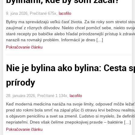
9. júna 2026, Prečítané 675x,
lacofilo
Byliny ma sprevádzajú veľkú časť života. Za tie roky som stretol stov
zaujímať z rôznych dôvodov. Niekto chcel pomôcť sebe, niekto svojej
staré recepty po babičke alebo hľadal prirodzenejší prístup k zdravi
narazili na rovnaký problém. Informácií je dnes […]
Pokračovanie článku
Nie je bylina ako bylina: Cesta 
prírody
28. januára 2026, Prečítané 1 134x,
lacofilo
Keď moderná medicína naráža na svoje limity, odpoveď môže ležať
pred sto rokmi bola smrť na zápal pľúc či otravu krvi bežnou realito
s objavom penicilínu a svet sa zmenil. Ľudstvo si myslelo, že defini
nepriateľmi. Dnes však čelíme znepokojivej pravde – baktérie […]
Pokračovanie článku