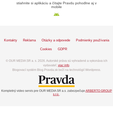
stiahnite si aplikáciu a čítajte Pravdu pohodlne aj v
mobile
Kontakty
Reklama
Otázky a odpovede
Podmienky používania
Cookies
GDPR
© OUR MEDIA SR a. s. 2026. Autorské práva sú vyhradené a vykonáva ich
vydavateľ,
viac info
.
Blogovací systém Blog.Pravda.sk beží na technológií Wordpress.
Kompletný video servis pre OUR MEDIA SR a.s. zabezpečuje
ARBERTO GROUP
s.r.o.
.