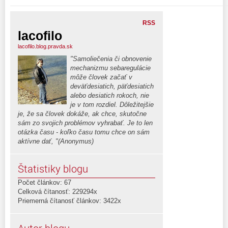
RSS
lacofilo
lacofilo.blog.pravda.sk
"Samoliečenia či obnovenie
mechanizmu sebaregulácie
môže človek začať v
deväťdesiatich, päťdesiatich
alebo desiatich rokoch, nie
je v tom rozdiel. Dôležitejšie
je, že sa človek dokáže, ak chce, skutočne
sám zo svojich problémov vyhrabať. Je to len
otázka času - koľko času tomu chce on sám
aktívne dať, "(Anonymus)
Štatistiky blogu
Počet článkov: 67
Celková čítanosť: 229294x
Priemerná čítanosť článkov: 3422x