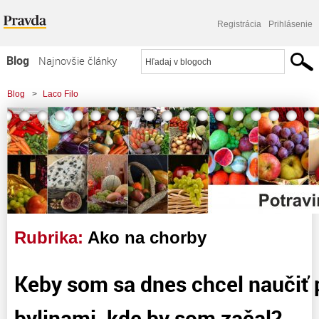
Registrácia
Prihlásenie
Blog
Najnovšie články
Najčítanejšie články
Blog
>
Laco Filo
Najkomentovanejšie články
Zoznam blogov
Komerčné blogy
Rubrika:
Ako na chorby
Keby som sa dnes chcel naučiť 
bylinami, kde by som začal?