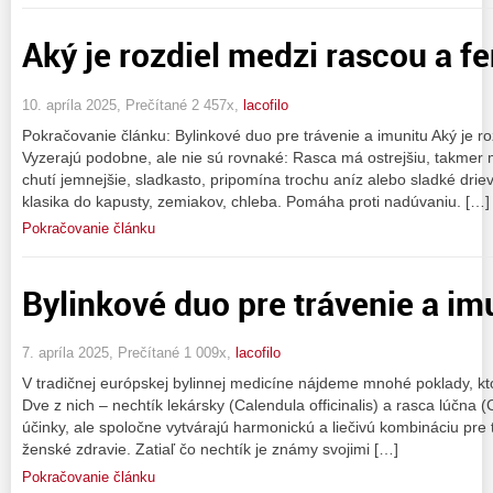
Aký je rozdiel medzi rascou a f
10. apríla 2025, Prečítané 2 457x,
lacofilo
Pokračovanie článku: Bylinkové duo pre trávenie a imunitu Aký je r
Vyzerajú podobne, ale nie sú rovnaké: Rasca má ostrejšiu, takmer 
chutí jemnejšie, sladkasto, pripomína trochu aníz alebo sladké drie
klasika do kapusty, zemiakov, chleba. Pomáha proti nadúvaniu. […]
Pokračovanie článku
Bylinkové duo pre trávenie a im
7. apríla 2025, Prečítané 1 009x,
lacofilo
V tradičnej európskej bylinnej medicíne nájdeme mnohé poklady, kt
Dve z nich – nechtík lekársky (Calendula officinalis) a rasca lúčna 
účinky, ale spoločne vytvárajú harmonickú a liečivú kombináciu pre tr
ženské zdravie. Zatiaľ čo nechtík je známy svojimi […]
Pokračovanie článku