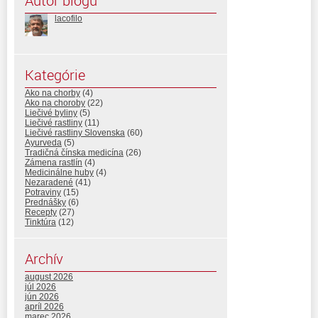
Autor blogu
lacofilo
Kategórie
Ako na chorby
(4)
Ako na choroby
(22)
Liečivé byliny
(5)
Liečivé rastliny
(11)
Liečivé rastliny Slovenska
(60)
Ayurveda
(5)
Tradičná čínska medicína
(26)
Zámena rastlín
(4)
Medicinálne huby
(4)
Nezaradené
(41)
Potraviny
(15)
Prednášky
(6)
Recepty
(27)
Tinktúra
(12)
Archív
august 2026
júl 2026
jún 2026
apríl 2026
marec 2026