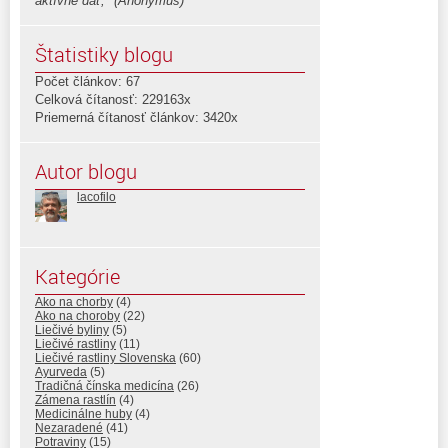
aktívne dať, "(Anonymus)
Štatistiky blogu
Počet článkov: 67
Celková čítanosť: 229163x
Priemerná čítanosť článkov: 3420x
Autor blogu
lacofilo
Kategórie
Ako na chorby
(4)
Ako na choroby
(22)
Liečivé byliny
(5)
Liečivé rastliny
(11)
Liečivé rastliny Slovenska
(60)
Ayurveda
(5)
Tradičná čínska medicína
(26)
Zámena rastlín
(4)
Medicinálne huby
(4)
Nezaradené
(41)
Potraviny
(15)