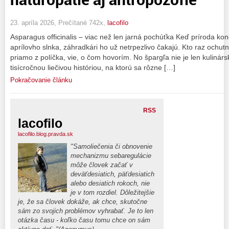
23. apríla 2026, Prečítané 742x,
lacofilo
Asparagus officinalis – viac než len jarná pochúťka Keď príroda kon
aprílovho slnka, záhradkári ho už netrpezlivo čakajú. Kto raz ochu
priamo z políčka, vie, o čom hovorím. No špargľa nie je len kulinársky
tisícročnou liečivou históriou, na ktorú sa rôzne […]
Pokračovanie článku
RSS
lacofilo
lacofilo.blog.pravda.sk
"Samoliečenia či obnovenie
mechanizmu sebaregulácie
môže človek začať v
deväťdesiatich, päťdesiatich
alebo desiatich rokoch, nie
je v tom rozdiel. Dôležitejšie
je, že sa človek dokáže, ak chce, skutočne
sám zo svojich problémov vyhrabať. Je to len
otázka času - koľko času tomu chce on sám