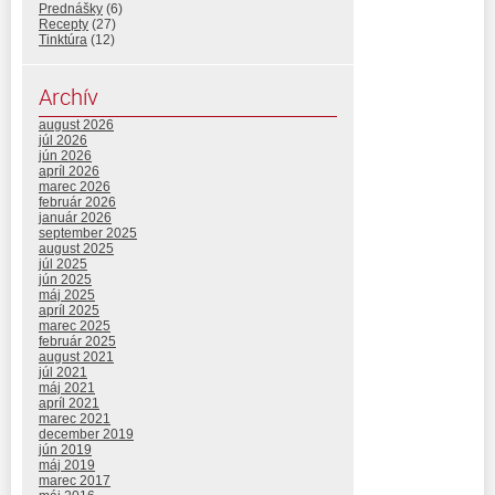
Prednášky
(6)
Recepty
(27)
Tinktúra
(12)
Archív
august 2026
júl 2026
jún 2026
apríl 2026
marec 2026
február 2026
január 2026
september 2025
august 2025
júl 2025
jún 2025
máj 2025
apríl 2025
marec 2025
február 2025
august 2021
júl 2021
máj 2021
apríl 2021
marec 2021
december 2019
jún 2019
máj 2019
marec 2017