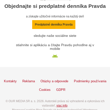
Objednajte si predplatné denníka Pravda
a získajte užitočné informácie na každý deň
Predplatné denníka Pravda
sledujte naše sociálne siete
stiahnite si aplikáciu a čítajte Pravdu pohodlne aj v
mobile
Kontakty
Reklama
Otázky a odpovede
Podmienky používania
Cookies
GDPR
© OUR MEDIA SR a. s. 2026. Autorské práva sú vyhradené a vykonáva ich
vydavateľ,
viac info
.
Blogovací systém Blog.Pravda.sk beží na technológií Wordpress.