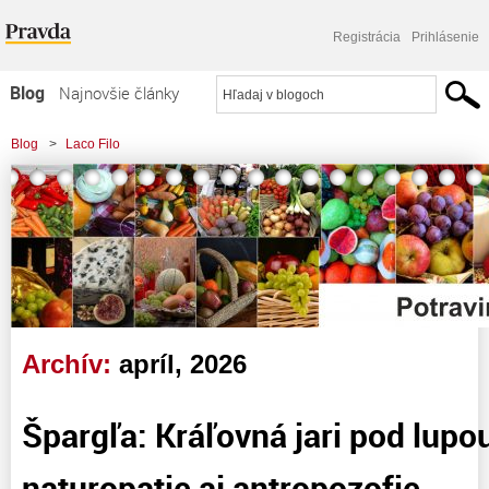
Registrácia
Prihlásenie
Blog
Najnovšie články
Najčítanejšie články
Blog
>
Laco Filo
Najkomentovanejšie články
>
Špargľa: Kráľovná jari pod lupou TČM, naturopatie aj antropozofie
Zoznam blogov
Komerčné blogy
Archív:
apríl, 2026
Špargľa: Kráľovná jari pod lup
naturopatie aj antropozofie