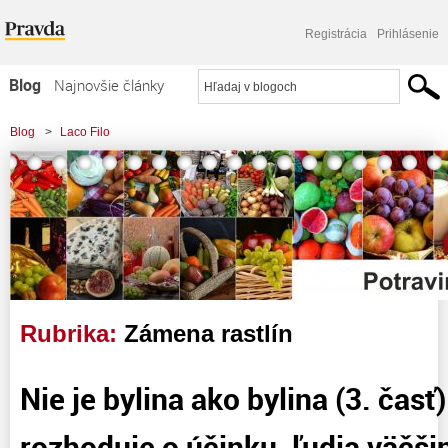
Registrácia
Prihlásenie
Blog
Najnovšie články
Najčítanejšie články
Blog
>
Laco Filo
Najkomentovanejšie články
Zoznam blogov
Komerčné blogy
Rubrika:
Zámena rastlín
Nie je bylina ako bylina (3. časť)
rozhoduje o účinku, ľudia väčš