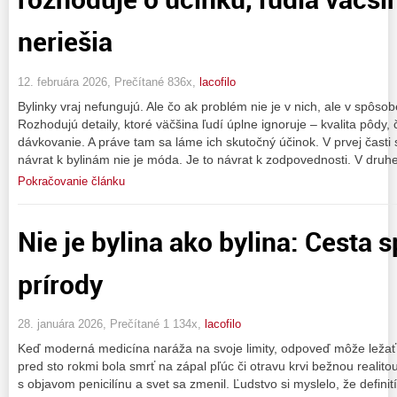
neriešia
12. februára 2026, Prečítané 836x,
lacofilo
Bylinky vraj nefungujú. Ale čo ak problém nie je v nich, ale v spôs
Rozhodujú detaily, ktoré väčšina ľudí úplne ignoruje – kvalita pôdy,
dávkovanie. A práve tam sa láme ich skutočný účinok. V prvej časti
návrat k bylinám nie je móda. Je to návrat k zodpovednosti. V druhe
Pokračovanie článku
Nie je bylina ako bylina: Cesta 
prírody
28. januára 2026, Prečítané 1 134x,
lacofilo
Keď moderná medicína naráža na svoje limity, odpoveď môže ležať
pred sto rokmi bola smrť na zápal pľúc či otravu krvi bežnou realito
s objavom penicilínu a svet sa zmenil. Ľudstvo si myslelo, že defini