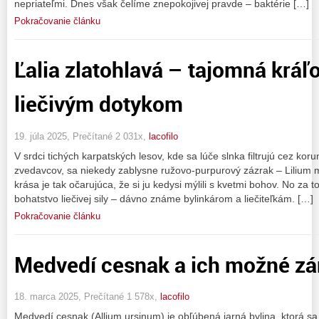
nepriateľmi. Dnes však čelíme znepokojivej pravde – baktérie […]
Pokračovanie článku
Ľalia zlatohlavá – tajomná kráľ
liečivým dotykom
19. júla 2025, Prečítané 2 031x,
lacofilo
V srdci tichých karpatských lesov, kde sa lúče slnka filtrujú cez ko
zvedavcov, sa niekedy zablysne ružovo-purpurový zázrak – Lilium ma
krása je tak očarujúca, že si ju kedysi mýlili s kvetmi bohov. No za 
bohatstvo liečivej sily – dávno známe bylinkárom a liečiteľkám. […]
Pokračovanie článku
Medvedí cesnak a ich možné z
18. marca 2025, Prečítané 1 578x,
lacofilo
Medvedí cesnak (Allium ursinum) je obľúbená jarná bylina, ktorá sa