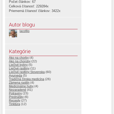
Počet článkov: 67
Celková čítanosť: 229284x
Priemerná čítanosť článkov: 3422x
Autor blogu
lacofilo
Kategórie
Ako na chorby
(4)
Ako na choroby
(22)
Liečivé byliny
(5)
Liečivé rastliny
(11)
Liečivé rastliny Slovenska
(60)
Ayurveda
(5)
Tradičná čínska medicína
(26)
Zámena rastlín
(4)
Medicinálne huby
(4)
Nezaradené
(41)
Potraviny
(15)
Prednášky
(6)
Recepty
(27)
Tinktúra
(12)