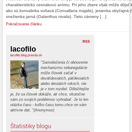
charakteristickú cesnakovú arómu. Pri jeho zbere však môže dôjsť 
ako sú konvalinka voňavá (Convallaria majalis), jesienka obyčajná
snežienka jarná (Galanthus nivalis). Tieto zámeny […]
Pokračovanie článku
RSS
lacofilo
lacofilo.blog.pravda.sk
"Samoliečenia či obnovenie
mechanizmu sebaregulácie
môže človek začať v
deväťdesiatich, päťdesiatich
alebo desiatich rokoch, nie
je v tom rozdiel. Dôležitejšie
je, že sa človek dokáže, ak chce, skutočne
sám zo svojich problémov vyhrabať. Je to len
otázka času - koľko času tomu chce on sám
aktívne dať, "(Anonymus)
Štatistiky blogu