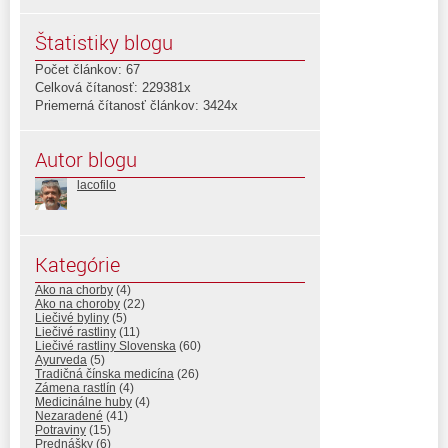
Štatistiky blogu
Počet článkov: 67
Celková čítanosť: 229381x
Priemerná čítanosť článkov: 3424x
Autor blogu
lacofilo
Kategórie
Ako na chorby
(4)
Ako na choroby
(22)
Liečivé byliny
(5)
Liečivé rastliny
(11)
Liečivé rastliny Slovenska
(60)
Ayurveda
(5)
Tradičná čínska medicína
(26)
Zámena rastlín
(4)
Medicinálne huby
(4)
Nezaradené
(41)
Potraviny
(15)
Prednášky
(6)