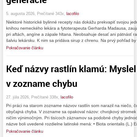
5. augusta 2026, Prečítané 343x,
lacofilo
Niektoré historické bylinné recepty nás dokážu prekvapiť svojou je
knihou nemeckého lekára a fytoterapeuta Gerharda Madausa, zauja
pri aftách, angíne a zápale hltana. Neobsahuje desať ani pätnásť ras
šalviu lekársku. K nim sa pridáva sirup z chrenu. Na prvý pohľad b
Pokračovanie článku
Keď názvy rastlín klamú: Mysle
v zozname chybu
27. júla 2026, Prečítané 338x,
lacofilo
Pri práci na starom zozname názvov rastlín som narazil na niečo, č
obyčajná chyba. V zozname sa opakoval názov: chvojkový stromek 
ničím výnimočným. Pri tisícoch záznamov sa podobné chyby jednod
názve boli uvedené rozdielne latinské mená: • Biota orientalis (L.) E
Pokračovanie článku