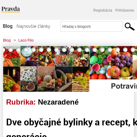
Registrácia
Prihlásenie
Blog
Najnovšie články
Najčítanejšie články
Blog
>
Laco Filo
Najkomentovanejšie články
Zoznam blogov
Komerčné blogy
Rubrika:
Nezaradené
Dve obyčajné bylinky a recept, k
generácie