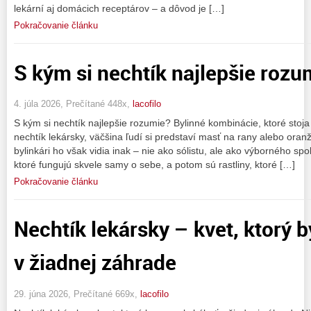
lekární aj domácich receptárov – a dôvod je […]
Pokračovanie článku
S kým si nechtík najlepšie rozu
4. júla 2026, Prečítané 448x,
lacofilo
S kým si nechtík najlepšie rozumie? Bylinné kombinácie, ktoré stoj
nechtík lekársky, väčšina ľudí si predstaví masť na rany alebo ora
bylinkári ho však vidia inak – nie ako sólistu, ale ako výborného spolu
ktoré fungujú skvele samy o sebe, a potom sú rastliny, ktoré […]
Pokračovanie článku
Nechtík lekársky – kvet, ktorý 
v žiadnej záhrade
29. júna 2026, Prečítané 669x,
lacofilo