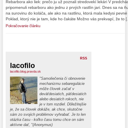
Rebarbora ako liek: prečo ju už poznali stredovekí lekári V predch
pripomenuli rebarboru ako jednu z prvých rastlín jari. Dnes sa na 
na surovinu do koláča, ale ako na rastlinu, ktorá mala kedysi pevné m
Poklad, ktorý nie je tam, kde ho čakáte Možno vás prekvapí, že to 
Pokračovanie článku
RSS
lacofilo
lacofilo.blog.pravda.sk
"Samoliečenia či obnovenie
mechanizmu sebaregulácie
môže človek začať v
deväťdesiatich, päťdesiatich
alebo desiatich rokoch, nie
je v tom rozdiel. Dôležitejšie
je, že sa človek dokáže, ak chce, skutočne
sám zo svojich problémov vyhrabať. Je to len
otázka času - koľko času tomu chce on sám
aktívne dať, "(Anonymus)