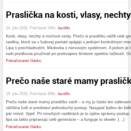
Praslička na kosti, vlasy, nech
24. júla 2026, Prečítané 336x,
lacofilo
Kosti, vlasy, nechty a močové cesty. Prečo si prasličku vážili celé g
rastliny, ktoré sa v ľudovej pamäti spájajú s jedným konkrétnym mie
Lipa s prechladnutím. Medovka s nervovým systémom. A potom je tu 
naši predkovia používali pri prekvapivo širokom spektre ťažkostí. O
Pokračovanie článku
Prečo naše staré mamy prasličku
19. júla 2026, Prečítané 499x,
lacofilo
Prečo naše staré mamy prasličku varili – a my ju často len zalievam
väčšina ľudí si predstaví jednoduchý postup. Nasypať bylinu do šál
pár minút. Vypiť. Pri mnohých rastlinách je to úplne správny post
lipa sa takto pripravujú celé generácie – a funguje to skvele. […]
Pokračovanie článku