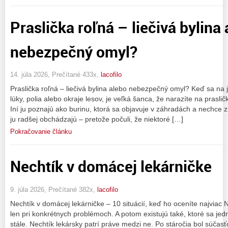
Praslička roľná – liečivá bylina
nebezpečný omyl?
14. júla 2026, Prečítané 433x,
lacofilo
Praslička roľná – liečivá bylina alebo nebezpečný omyl? Keď sa na 
lúky, polia alebo okraje lesov, je veľká šanca, že narazíte na praslič
Iní ju poznajú ako burinu, ktorá sa objavuje v záhradách a nechce zm
ju radšej obchádzajú – pretože počuli, že niektoré […]
Pokračovanie článku
Nechtík v domácej lekárničke
9. júla 2026, Prečítané 382x,
lacofilo
Nechtík v domácej lekárničke – 10 situácií, keď ho oceníte najviac N
len pri konkrétnych problémoch. A potom existujú také, ktoré sa je
stále. Nechtík lekársky patrí práve medzi ne. Po stáročia bol súčas