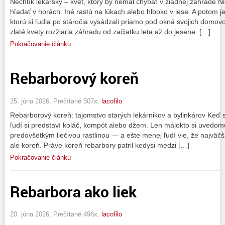
Nechtík lekársky – kvet, ktorý by nemal chýbať v žiadnej záhrade Nie
hľadať v horách. Iné rastú na lúkach alebo hlboko v lese. A potom je 
ktorú si ľudia po stáročia vysádzali priamo pod okná svojich domov
zlaté kvety rozžiaria záhradu od začiatku leta až do jesene. […]
Pokračovanie článku
Rebarborový koreň
25. júna 2026, Prečítané 507x,
lacofilo
Rebarborový koreň: tajomstvo starých lekárnikov a bylinkárov Keď 
ľudí si predstaví koláč, kompót alebo džem. Len málokto si uvedomu
predovšetkým liečivou rastlinou — a ešte menej ľudí vie, že najväčšiu
ale koreň. Práve koreň rebarbory patril kedysi medzi […]
Pokračovanie článku
Rebarbora ako liek
20. júna 2026, Prečítané 496x,
lacofilo