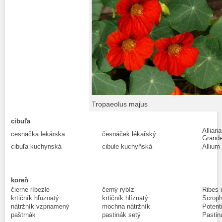
Tropaeolus majus
cibuľa
Alliari
cesnačka lekárska
česnáček lékařský
Grand
cibuľa kuchynská
cibule kuchyňská
Allium
koreň
čierne ríbezle
černý rybíz
Ribes 
krtičník hľuznatý
krtičník hlíznatý
Scroph
nátržník vzpriamený
mochna nátržník
Potenti
paštrnák
pastinák setý
Pastin