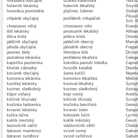
hrdobarka obyčajná
ožanka kalamndra
Teucri
huľavník lekársky
hulevník lékařský
Sisymb
hviezdica prostredná
ptačinec žabinec
Stellar
Pilosel
chlpánik obyčajný
jestřábník chlupáček
Sch. B
chrastavec roľný
chrastavec rolní
Knautia
ibiš lekársky
proskurník lékařský
Althaea
ihlica tŕnitá
jehlice trnitá
Ononis
jablčník obyčajný
jablečník obecný
Marrub
jahoda obyčajná
jahodník obecný
Fragar
jasenec biely
třemdava bílá
Dictam
jastrabina lekárska
jestřabina lékařská
Galega 
kapsička pastierska
kokoška pastuší tobolka
Capsel
klinček záhradný
hvozdík karafiát
Dianth
kocúrnik obyčajný
šanta kočičí
Nepeta
komonica lekárska
komonice lékařská
Melilot
kostihoj lekársky
kostival lékařský
Symphy
kozinec sladkolistý
kozinec sladkolistý
Astrag
kôpor voňavý
kopr vonný
Anethu
krtičník hľuznatý
krtičník hlíznatý
Scroph
kručinka farbiarska
kručinka barvířská
Genista
krvavec lekársky
krvavec toten
Sanguis
kučka lúčna
kohoutek luční
Lychnis
kuklík mestský
kuklik městský
Geum 
lastovičník väčší
vlaštovičník větší
Chelid
lipkavec marinkový
svízel vonný
Galium
lipkavec syridlový
svízel syřišťový
Galium