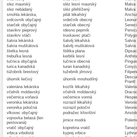
slez maurský
sléz lesní maurský
Malva 
slez nebádaný
sléz přehlížený
Malva 
smohla lekárska,
pilát lékařský
Anchusa
srdcovník obyčajný
srdečník obecný
Leonur
starček obyčajný
starček obecný
Seneci
stavikrv pieprový
rdesno peprník
Persic
stavikrv vtáči
truskavec ptačí
Polygo
šalvia lekárská
šalvěj lékařská
Salvia 
šalvia muškátová
šalvěj muškátová
Salvia 
štetka lesná
štětka plana
Dipsac
trebuľka lesná
kerblík lesní
Anthris
tučnica obyčajná
tučnice obecná
Pinguic
turica kanadská
turan kanadský
Conyza
túžobník brestový
tužebník jilmový
Filipe
Descur
úhorník liečivý
úhorník mnohodílný
Prantl
valeriána lekárska
kozlík lékařský
Valeria
včelník moldavský
včelník moldavský
Dracoc
večernica voňavá
večernice vonná
Hesper
veronika lekárska
rozrazil lékařský
Veronic
veronika potočná
rozrazil potoční
Veroni
vlkovec obyčajný
podražec křovištní
Aristol
vojnovka belasá (len
jirnice modrá
Polemo
pestovaná)
vratič obyčajný
kopretina vratič
Tanace
vrbica vrbolistá
kyprej vrbice
Lythrum