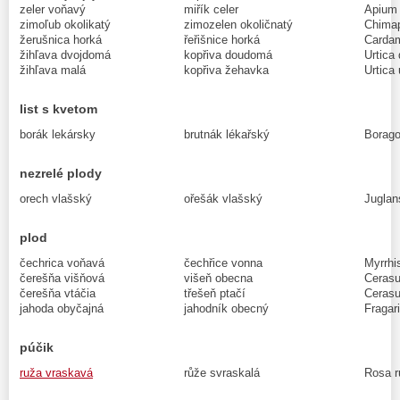
zeler voňavý
miřík celer
Apium 
zimoľub okolikatý
zimozelen okoličnatý
Chimap
žerušnica horká
řeřišnice horká
Cardam
žihľava dvojdomá
kopřiva doudomá
Urtica 
žihľava malá
kopřiva žehavka
Urtica 
list s kvetom
borák lekársky
brutnák lékařský
Borago 
nezrelé plody
orech vlašský
ořešák vlašský
Juglan
plod
čechrica voňavá
čechřice vonna
Myrrhi
čerešňa višňová
višeň obecna
Cerasus
čerešňa vtáčia
třešeň ptačí
Cerasu
jahoda obyčajná
jahodník obecný
Fragar
púčik
ruža vraskavá
růže svraskalá
Rosa r