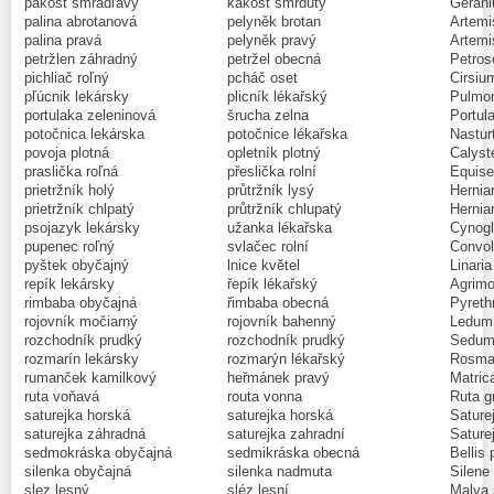
pakost smradľavý
kakost smrdutý
Gerani
palina abrotanová
pelyněk brotan
Artemi
palina pravá
pelyněk pravý
Artemi
petržlen záhradný
petržel obecná
Petrose
pichliač roľný
pcháč oset
Cirsiu
pľúcnik lekársky
plicník lékařský
Pulmona
portulaka zeleninová
šrucha zelna
Portul
potočnica lekárska
potočnice lékařska
Nasturt
povoja plotná
opletník plotný
Calyst
praslička roľná
přeslička rolní
Equise
prietržník holý
průtržník lysý
Herniar
prietržník chlpatý
průtržník chlupatý
Herniar
psojazyk lekársky
užanka lékařska
Cynogl
pupenec roľný
svlačec rolní
Convol
pyštek obyčajný
lnice květel
Linaria
repík lekársky
řepík lékařský
Agrimo
rimbaba obyčajná
řimbaba obecná
Pyreth
rojovník močiarný
rojovník bahenný
Ledum 
rozchodník prudký
rozchodník prudký
Sedum 
rozmarín lekársky
rozmarýn lékařský
Rosmar
rumanček kamilkový
heřmánek pravý
Matrica
ruta voňavá
routa vonna
Ruta g
saturejka horská
saturejka horská
Sature
saturejka záhradná
saturejka zahradní
Saturej
sedmokráska obyčajná
sedmikráska obecná
Bellis 
silenka obyčajná
silenka nadmuta
Silene
slez lesný
sléz lesní
Malva 