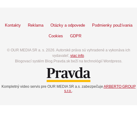
Kontakty
Reklama
Otázky a odpovede
Podmienky používania
Cookies
GDPR
© OUR MEDIA SR a. s. 2026. Autorské práva sú vyhradené a vykonáva ich
vydavateľ,
viac info
.
Blogovací systém Blog.Pravda.sk beží na technológií Wordpress.
Kompletný video servis pre OUR MEDIA SR a.s. zabezpečuje
ARBERTO GROUP
s.r.o.
.