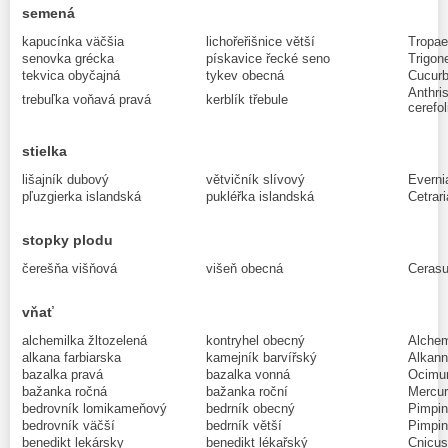
semená
kapucínka väčšia
lichořeřišnice větší
Tropae
senovka grécka
pískavice řecké seno
Trigon
tekvica obyčajná
tykev obecná
Cucurb
Anthri
trebuľka voňavá pravá
kerblík třebule
cerefo
stielka
lišajník dubový
větvičník slívový
Evernia
pľuzgierka islandská
pukléřka islandská
Cetrari
stopky plodu
čerešňa višňová
višeň obecná
Cerasus
vňať
alchemilka žltozelená
kontryhel obecný
Alchemi
alkana farbiarska
kamejník barvířský
Alkanna
bazalka pravá
bazalka vonná
Ocimum
bažanka ročná
bažanka roční
Mercur
bedrovník lomikameňový
bedrník obecný
Pimpin
bedrovník väčší
bedrník větší
Pimpin
benedikt lekársky
benedikt lékařský
Cnicus