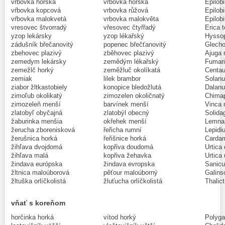
vŕbovka horská
vrbovka horská
Epilob
vŕbovka kopcová
vrbovka růžová
Epilob
vŕbovka malokvetá
vrbovka malokvěta
Epilob
vresovec štvorradý
vřesovec čtyřřadý
Erica t
yzop lekársky
yzop lékařský
Hyssop
zádušník břečanovitý
popenec břečťanovitý
Glecho
zbehovec plazivý
zběhovec plazivý
Ajuga 
zemedym lekársky
zemědým lékařský
Fumaria
zemežlč horký
zeměžluč okolíkatá
Centau
zemiak
lilek brambor
Solanu
ziabor žltkastobiely
konopice bledožlutá
Dalanu
zimoľub okolikatý
zimozelen okoličnatý
Chimap
zimozeleň menší
barvínek menší
Vinca 
zlatobyľ obyčajná
zlatobýl obecný
Solida
žaburinka menšia
okřehek menší
Lemna 
žerucha zborenisková
řeřicha rumní
Lepidi
žerušnica horká
řeřišnice horká
Cardam
žihľava dvojdomá
kopřiva doudomá
Urtica 
žihľava malá
kopřiva žehavka
Urtica 
žindava európska
žindava evropska
Sanicu
žltnica maloúborová
pěťour maloúborný
Galins
žltuška orlíčkolistá
žluťucha orlíčkolistá
Thalict
vňať s koreňom
horčinka horká
vítod horký
Polyga