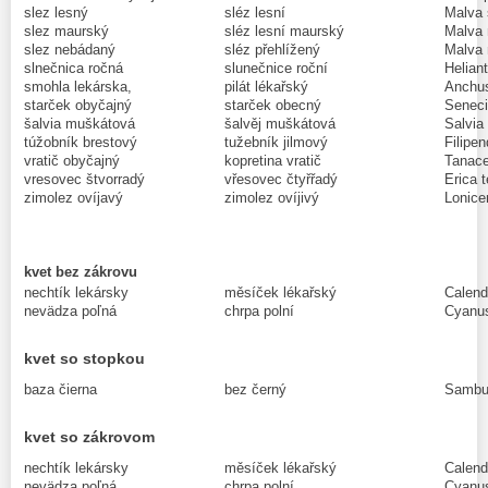
slez lesný
sléz lesní
Malva 
slez maurský
sléz lesní maurský
Malva 
slez nebádaný
sléz přehlížený
Malva 
slnečnica ročná
slunečnice roční
Helian
smohla lekárska,
pilát lékařský
Anchusa
starček obyčajný
starček obecný
Seneci
šalvia muškátová
šalvěj muškátová
Salvia 
túžobník brestový
tužebník jilmový
Filipe
vratič obyčajný
kopretina vratič
Tanace
vresovec štvorradý
vřesovec čtyřřadý
Erica t
zimolez ovíjavý
zimolez ovíjivý
Lonice
kvet bez zákrovu
nechtík lekársky
měsíček lékařský
Calendu
nevädza poľná
chrpa polní
Cyanus
kvet so stopkou
baza čierna
bez černý
Sambuc
kvet so zákrovom
nechtík lekársky
měsíček lékařský
Calendu
nevädza poľná
chrpa polní
Cyanus