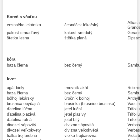
Koreň s vňaťou
Alliari
cesnačka lekárska
česnáček lékařský
Grande
pakost smradľavý
kakost smrdutý
Gerani
štetka lesna
štětka planá
Dipsac
kôra
baza čierna
bez černý
Sambuc
kvet
agát biely
trnovník akát
Robini
baza čierna
bez černý
Sambuc
bôlhoj lekársky
úročník bolhoj
Anthyll
brusnica obyčajná
brusinka (brusnice brusinka)
Vaccin
ďatelina lúčna
jetel luční
Trifoli
ďatelina plazivá
jetel plazivý
Trifoli
ďatelina roľná
jetel bílý
Trifol
divozel sápovitý
divizna sápovitá
Verbas
divozel veľkokvetý
divizna velkokvětá
Verbas
fialka trojfarebná
violka trojbarevná
Viola t