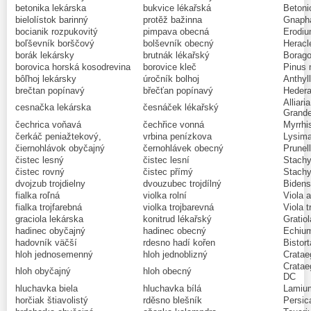
betonika lekárska
bukvice lékařská
Betonic
bielolístok barinný
protěž bažinna
Gnapha
bocianik rozpukovitý
pimpava obecná
Erodium
boľševník borščový
bolševník obecný
Heracl
borák lekársky
brutnák lékařský
Borago 
borovica horská kosodrevina
borovice kleč
Pinus 
bôľhoj lekársky
úročník bolhoj
Anthyll
brečtan popínavý
břečťan popínavý
Hedera
Alliari
cesnačka lekárska
česnáček lékařský
Grand
čechrica voňavá
čechřice vonná
Myrrhi
čerkáč peniažtekový,
vrbina penízkova
Lysima
čiernohlávok obyčajný
černohlávek obecný
Prunell
čistec lesný
čistec lesní
Stachy
čistec rovný
čistec přímý
Stachy
dvojzub trojdielny
dvouzubec trojdílný
Bidens 
fialka roľná
violka rolní
Viola 
fialka trojfarebná
violka trojbarevná
Viola t
graciola lekárska
konitrud lékařský
Gratiol
hadinec obyčajný
hadinec obecný
Echium
hadovník väčší
rdesno hadí kořen
Bistor
hloh jednosemenný
hloh jednoblizný
Cratae
Cratae
hloh obyčajný
hloh obecný
DC
hluchavka biela
hluchavka bílá
Lamium
horčiak štiavolistý
rděsno blešník
Persica