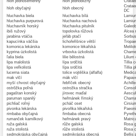
hloh jednosemenný
hloh jednoblizný
Cratae
Cratae
hloh obyčajný
hloh obecný
DC
hluchavka biela
hluchavka bílá
Lamium
hluchavka purpurová
hluchavka nachová
Lamium
hluchavník horský
hluchavka pitulník
Galeob
ibiš ružový
topolovka růžová
Alcea 
jarabina vtáčia
jeřáb ptačí
Sorbus
kapucínka väčšia
lichořeřišnice větší
Tropae
komonica lekárska
komonice lékařská
Melilot
kyprina úzkolistá
vrbovka úzkolistá
Chamer
ľalia biela
lilie bělostná
Lilium
lipa malolistá
lípa srdčitá
Tillia 
lipa veľkolistá
lípa srdčitá
Tillia 
lucerna siata
tolice vojtěška (alfalfa)
Medica
mak vlčí
mák vlčí
Papave
myší chvost obyčajný
řebříček obecný
Achille
ostrôžka poľná
ostrožka stračka
Consol
pagaštan konský
jírovec maďal
Aescul
paruman spanilý
heřmánek římský
Chamae
pichliač roľný
pcháč oset
Cirsiu
pivonka lekárska
pivoňka lékařská
Paeonia
rimbaba obyčajná
řimbaba obecná
Pyreth
rumanček kamilkový
heřmánek pravý
Matrica
ruža galská
růže galská
Rosa g
ruža stolistá
růže stolistá
Rosa ce
sedmokráska obyčajná
sedmikráska obecná
Bellis 