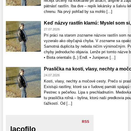
recept určený na kloktanie pri aftách, angíne a záp
pätnásť rastlín. Iba dve – repík lekársky a šalviu l
chrenu. Na prvý pohľad by sa mohlo [...]
Keď názvy rastlín klamú: Myslel som s
27.07.2026
Pri práci na starom zozname názvov rastlín som na
vyzeralo ako obyčajná chyba. V zozname sa opako
Samotná duplicita by nebola ničím výnimočným. P
chyby jednoducho objavia. Lenže pri tomto názve b
• Biota orientalis (L.) Endl. • Juniperus [...]
Praslička na kosti, vlasy, nechty a moč
24.07.2026
Kosti, vlasy, nechty a močové cesty. Prečo si prasl
Existujú rastliny, ktoré sa v ľudovej pamäti spája
Pestrec s pečeňou. Lipa s prechladnutím. Medovk
tu praslička roľná – bylina, ktorú naši predkovia po
ťažkostí. Od [...]
RSS
lacofilo