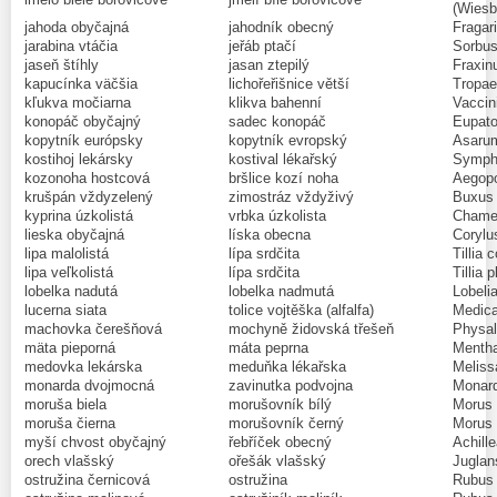
(Wiesb
jahoda obyčajná
jahodník obecný
Fragar
jarabina vtáčia
jeřáb ptačí
Sorbus
jaseň štíhly
jasan ztepilý
Fraxin
kapucínka väčšia
lichořeřišnice větší
Tropae
kľukva močiarna
klikva bahenní
Vaccin
konopáč obyčajný
sadec konopáč
Eupato
kopytník európsky
kopytník evropský
Asaru
kostihoj lekársky
kostival lékařský
Symphy
kozonoha hostcová
bršlice kozí noha
Aegopo
krušpán vždyzelený
zimostráz vždyživý
Buxus 
kyprina úzkolistá
vrbka úzkolista
Chamer
lieska obyčajná
líska obecna
Corylu
lipa malolistá
lípa srdčita
Tillia 
lipa veľkolistá
lípa srdčita
Tillia 
lobelka nadutá
lobelka nadmutá
Lobelia
lucerna siata
tolice vojtěška (alfalfa)
Medica
machovka čerešňová
mochyně židovská třešeň
Physal
mäta pieporná
máta peprna
Mentha
medovka lekárska
meduňka lékařska
Melissa
monarda dvojmocná
zavinutka podvojna
Monard
moruša biela
morušovník bílý
Morus 
moruša čierna
morušovník černý
Morus 
myší chvost obyčajný
řebříček obecný
Achille
orech vlašský
ořešák vlašský
Juglan
ostružina černicová
ostružina
Rubus 