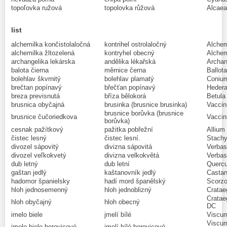
topoľovka ružová
topolovka růžová
Alcaea
list
alchemilka končistolaločná
kontrihel ostrolaločný
Alchem
alchemilka žltozelená
kontryhel obecný
Alchemi
archangelika lekárska
andělika lékařská
Archang
balota čierna
měrnice černa
Ballota
bolehlav škvrnitý
bolehlav plamatý
Coniu
brečtan popínavý
břečťan popínavý
Hedera
breza previsnutá
bříza bělokorá
Betula
brusnica obyčajná
brusinka (brusnice brusinka)
Vaccin
brusnice borůvka (brusnice
brusnice čučoriedkova
Vaccin
borůvka)
cesnak pažítkový
pažitka pobřežní
Allium
čistec lesný
čistec lesní.
Stachy
divozel sápovitý
divizna sápovitá
Verbas
divozel veľkokvetý
divizna velkokvětá
Verbas
dub letný
dub letní
Quercu
gaštan jedlý
kaštanovník jedlý
Castan
hadomor španielsky
hadí mord španělský
Scorzo
hloh jednosemenný
hloh jednoblizný
Cratae
Cratae
hloh obyčajný
hloh obecný
DC
imelo biele
jmelí bílé
Viscum
Viscum
imelo biele borovicové
jmelí bílé borovicové