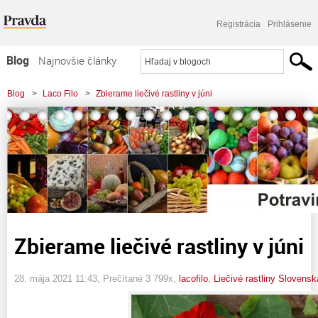
Registrácia
Prihlásenie
Blog
Najnovšie články
Najčítanejšie články
Blog
>
Laco Filo
>
Zbierame liečivé rastliny v júni
Najkomentovanejšie články
Zoznam blogov
Komerčné blogy
Zbierame liečivé rastliny v júni
28. mája 2021 11:43
, Prečítané 3 799x,
lacofilo
,
Liečivé rastliny Slovensk