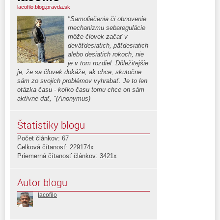
lacofilo.blog.pravda.sk
"Samoliečenia či obnovenie
mechanizmu sebaregulácie
môže človek začať v
deväťdesiatich, päťdesiatich
alebo desiatich rokoch, nie
je v tom rozdiel. Dôležitejšie
je, že sa človek dokáže, ak chce, skutočne
sám zo svojich problémov vyhrabať. Je to len
otázka času - koľko času tomu chce on sám
aktívne dať, "(Anonymus)
Štatistiky blogu
Počet článkov: 67
Celková čítanosť: 229174x
Priemerná čítanosť článkov: 3421x
Autor blogu
lacofilo