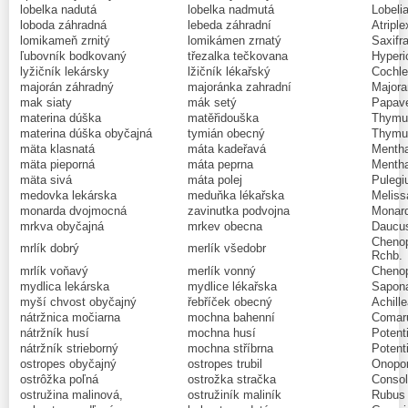
lobelka nadutá
lobelka nadmutá
Lobelia
loboda záhradná
lebeda záhradní
Atriple
lomikameň zrnitý
lomikámen zrnatý
Saxifr
ľubovník bodkovaný
třezalka tečkovana
Hyperi
lyžičník lekársky
lžičník lékařský
Cochlea
majorán záhradný
majoránka zahradní
Majora
mak siaty
mák setý
Papave
materina dúška
matěřidouška
Thymus
materina dúška obyčajná
tymián obecný
Thymus
mäta klasnatá
máta kadeřavá
Mentha
mäta pieporná
máta peprna
Mentha
mäta sivá
máta polej
Pulegi
medovka lekárska
meduňka lékařska
Melissa
monarda dvojmocná
zavinutka podvojna
Monard
mrkva obyčajná
mrkev obecna
Daucus
Chenop
mrlík dobrý
merlík všedobr
Rchb.
mrlík voňavý
merlík vonný
Chenop
mydlica lekárska
mydlice lékařska
Saponar
myší chvost obyčajný
řebříček obecný
Achille
nátržnica močiarna
mochna bahenní
Comaru
nátržník husí
mochna husí
Potenti
nátržník strieborný
mochna stříbrna
Potenti
ostropes obyčajný
ostropes trubil
Onopor
ostrôžka poľná
ostrožka stračka
Consol
ostružina malinová,
ostružiník maliník
Rubus 