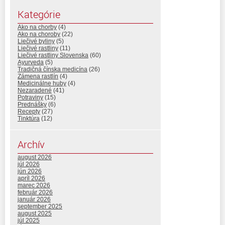
Kategórie
Ako na chorby
(4)
Ako na choroby
(22)
Liečivé byliny
(5)
Liečivé rastliny
(11)
Liečivé rastliny Slovenska
(60)
Ayurveda
(5)
Tradičná čínska medicína
(26)
Zámena rastlín
(4)
Medicinálne huby
(4)
Nezaradené
(41)
Potraviny
(15)
Prednášky
(6)
Recepty
(27)
Tinktúra
(12)
Archív
august 2026
júl 2026
jún 2026
apríl 2026
marec 2026
február 2026
január 2026
september 2025
august 2025
júl 2025