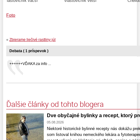
lastovičník väčší
vlaštovičník větší
Chelid
Foto
«
Zbierame liečivé rastliny júl
Debata ( 1 príspevok )
++++++VĎAKA za info ...
Ďalšie články od tohto blogera
Dve obyčajné bylinky a recept, ktorý pr
05.08.2026
Niektoré historické bylinné recepty nás dokážu pr
som listoval knihou nemeckého lekára a fytoterap