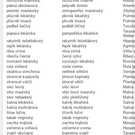
ostružina malinová,
ostružiník maliník
Rubus 
palina abrotanová
pelyněk brotan
Artemi
pestrec mariánsky
ostropestřec mariánský
Silybu
pľúcnik lekársky
plicník lékařský
Pulmona
pľúcnik tmavý
plícnik tmavý
Pulmon
podbeľ liečivý
podběl léčivý
Tussila
Taraxa
púpava lekárska
pampeliška lékařská
Weber
rakytník rešetliakový
rakytník řešetlákový
Hippop
repík lekársky
řepík lékařský
Agrimo
réva vínna
réva vinná
Vittis 
ribezľa čierná
černý rybíz
Ribes 
rozmarín lekársky
rozmarýn lékařský
Rosmar
ruta voňavá
routa vonna
Ruta g
skalnica strechová
netřesk střešní
Semper
skorocel kopijovitý
jitrocel kopinatý
Planta
skorocel väčší
jitrocel větší
Planta
slez lesný
sléz lesní
Malva 
slez maurský
sléz lesní maurský
Malva 
slez nebádaný
sléz přehlížený
Malva 
šalvia lekárská
šalvěj lékařská
Salvia 
šalvia muškátová
šalvěj muškátová
Salvia 
štiav lúčny
šťovík luční
Rumex 
tabak virginský
tabák virginský
Nicoti
vachta trojlistá
vachta trojlistá
Menyant
večernica voňavá
večernice vonna
Hesper
vratič obyčajný
kopretina vratič
Tanace